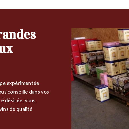
grandes
aux
uipe expérimentée
ous conseille dans vos
té désirée, vous
vins de qualité