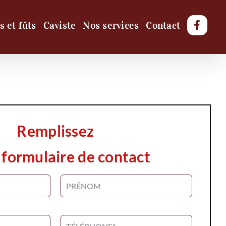
s et fûts
Caviste
Nos services
Contact
Remplissez
 formulaire de contact
Alterna