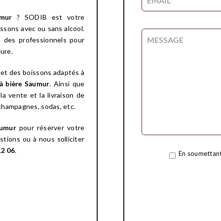
aumur
? SODIB est votre
issons avec ou sans alcool.
t des professionnels pour
ure.
 et des boissons adaptés à
à bière
Saumur
. Ainsi que
 vente et la livraison de
, champagnes, sodas, etc.
Saumur
pour réserver votre
tions ou à nous solliciter
12 06
.
En soumettant 