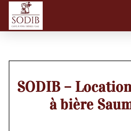
Passer
au
contenu
SODIB – Location
à bière Sau